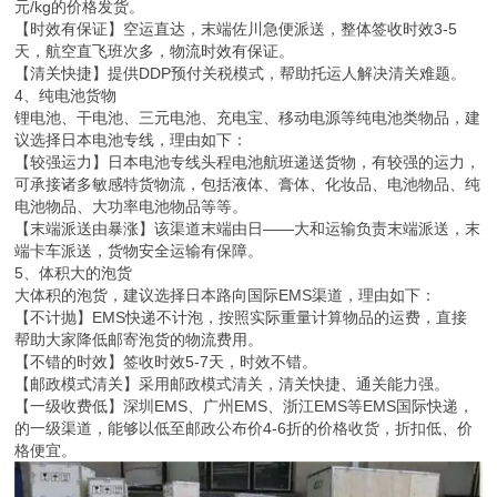
元/kg的价格发货。
【时效有保证】空运直达，末端佐川急便派送，整体签收时效3-5
天，航空直飞班次多，物流时效有保证。
【清关快捷】提供DDP预付关税模式，帮助托运人解决清关难题。
4、纯电池货物
锂电池、干电池、三元电池、充电宝、移动电源等纯电池类物品，建
议选择日本电池专线，理由如下：
【较强运力】日本电池专线头程电池航班递送货物，有较强的运力，
可承接诸多敏感特货物流，包括液体、膏体、化妆品、电池物品、纯
电池物品、大功率电池物品等等。
【末端派送由暴涨】该渠道末端由日——大和运输负责末端派送，末
端卡车派送，货物安全运输有保障。
5、体积大的泡货
大体积的泡货，建议选择日本路向国际EMS渠道，理由如下：
【不计抛】EMS快递不计泡，按照实际重量计算物品的运费，直接
帮助大家降低邮寄泡货的物流费用。
【不错的时效】签收时效5-7天，时效不错。
【邮政模式清关】采用邮政模式清关，清关快捷、通关能力强。
【一级收费低】深圳EMS、广州EMS、浙江EMS等EMS国际快递，
的一级渠道，能够以低至邮政公布价4-6折的价格收货，折扣低、价
格便宜。