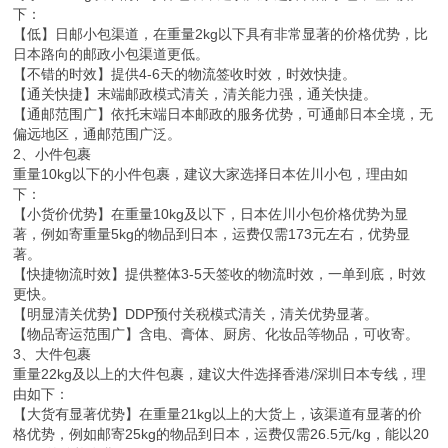
下：
【低】日邮小包渠道，在重量2kg以下具有非常显著的价格优势，比
日本路向的邮政小包渠道更低。
【不错的时效】提供4-6天的物流签收时效，时效快捷。
【通关快捷】末端邮政模式清关，清关能力强，通关快捷。
【通邮范围广】依托末端日本邮政的服务优势，可通邮日本全境，无
偏远地区，通邮范围广泛。
2、小件包裹
重量10kg以下的小件包裹，建议大家选择日本佐川小包，理由如
下：
【小货价优势】在重量10kg及以下，日本佐川小包价格优势为显
著，例如寄重量5kg的物品到日本，运费仅需173元左右，优势显
著。
【快捷物流时效】提供整体3-5天签收的物流时效，一单到底，时效
更快。
【明显清关优势】DDP预付关税模式清关，清关优势显著。
【物品寄运范围广】含电、膏体、厨房、化妆品等物品，可收寄。
3、大件包裹
重量22kg及以上的大件包裹，建议大件选择香港/深圳日本专线，理
由如下：
【大货有显著优势】在重量21kg以上的大货上，该渠道有显著的价
格优势，例如邮寄25kg的物品到日本，运费仅需26.5元/kg，能以20