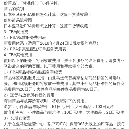
价商品”、“标准件”、“小件”4种。
商品的类别：
日本亚马逊FBA费用怎么计算，这篇干货请收藏！
价格简易流程图：
日本亚马逊FBA费用怎么计算，这篇干货请收藏！
3. FBA配送费
1）FBA标准服务费用表
新费用体系（适用于2018年4月24日以后发货的商品）
2）FBA多渠道配送订单服务费用表
4. FBA其他费用
使用以下的服务，将另收取费用。关于各服务的详细费用，请参考亚
马逊后台的帮助页面。以下费用和手续费全部含税。
1）FBA商品标签粘贴服务手续费
商品标签粘贴服务是指，由亚马逊代替卖家粘贴商品标签的可选服
务。利用此项服务时将收取一些费用，其中小件商品标准件的每件商
品费用为20日元；大件商品的每件商品费用为50日元。
2）退货与放弃所有权的费用
寄回商品与放弃所有权时，将收取以下的费用。
退货：小件商品与标准件，51日元 /件；大件商品，103日元/件
放弃所有权：小件商品与标准件，10日元/件；大件商品，21日元/件
3）长期仓储费
关于在亚马逊运营中心（以下称FC）保管365天以上的库存品，按每