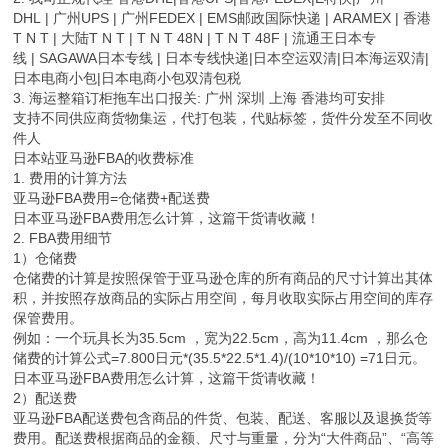
DHL | 广州UPS | 广州FEDEX | EMS邮政国际快递 | ARAMEX | 香港
T N T | 大陆T N T | T N T 48N | T N T 48F | 流通王日本专
线 | SAGAWA日本专线 | 日本专线快递|日本空运双清|日本海运双清|
日本电商小包|日本电商小包双清包税
3. 海运整箱订柜拖车出口报关: 广州 深圳 上海 香港均可安排
支持不同供应商货物集运，代打包装，代贴标签，货件分发至不同收
件人
日本站亚马逊FBA的收费标准
1. 费用的计算方法
亚马逊FBA费用=仓储费+配送费
日本亚马逊FBA费用怎么计算，这篇干货请收藏！
2. FBA费用细节
1）仓储费
仓储费的计算是按照保管于亚马逊仓库的所有商品的尺寸计算出其体
积，并按照存放商品的实际占用空间，每月收取实际占用空间的库存
保管费用。
例如：一个玩具长为35.5cm ，宽为22.5cm，高为11.4cm ，那么仓
储费的计算公式=7.800日元*(35.5*22.5*1.4)/(10*10*10) =71日元。
日本亚马逊FBA费用怎么计算，这篇干货请收藏！
2）配送费
亚马逊FBA配送费包含商品的件货、包装、配送、客服以及退换货等
费用。配送费根据商品的金额、尺寸与重量，分为“大件商品”、“高等