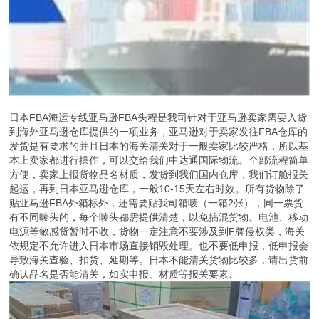
日本FBA海运专线亚马逊FBA头程是我司针对于亚马逊卖家需要入货
到海外亚马逊仓库提供的一项业务，亚马逊对于卖家发往FBA仓库的
发货是有要求的并且日本的海关清关对于一般卖家比较严格，所以基
本上卖家都进行操作，可以交给我们中达通国际物流。全部流程简单
方便，卖家上报货物品名材质，发货到我们国内仓库，我们订舱报关
起运，再到日本亚马逊仓库，一般10-15天左右时效。所有货物除了
贴亚马逊FBA外箱标外，还需要贴我司箱唛（一箱2张），同一票货
有不同唛头的，每个唛头都需提供清楚，以免搞混货物。电池、移动
电源等敏感货暂时不收，货物一定注意不要涉及到F牌侵权类，海关
依规定不允许进入日本市场直接销毁处理。也不要低申报，低申报会
导致海关查验、扣货、延期等。日本不能清关货物比较多，请出货前
确认品名是否能清关，如实申报、材质等报关要素。