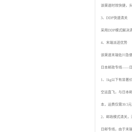
该渠道时效快捷，头
3、DDP快速清关
采用DDP模式解决
4、末端派送优势
该渠道末端佐川急
日本邮政专线——
1、1kg以下有显著
空运直飞，与日本邮
本，运费仅需39.5
2、邮政模式清关，
日邮专线，由于末