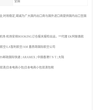
全国
安全,时效稳定,竭诚为广大国内出口商与国外进口商提供国内出口至国
机场 机场安排BOOKING订仓报关报检出运，**代理 EK阿联酋航
国航空/LA智利航空/AM 墨西哥国际航空公司
S邮政国际快递 | ARAMEX | 中国香港T N T | 大陆
双清|日本海运双清|日本电商小包|日本电商小包双清包税