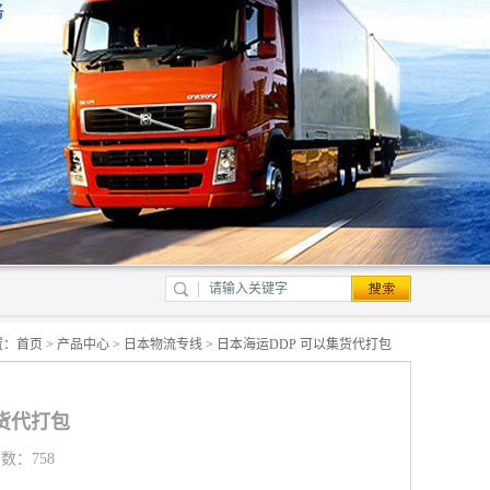
置：
首页
>
产品中心
>
日本物流专线
> 日本海运DDP 可以集货代打包
集货代打包
览数：758