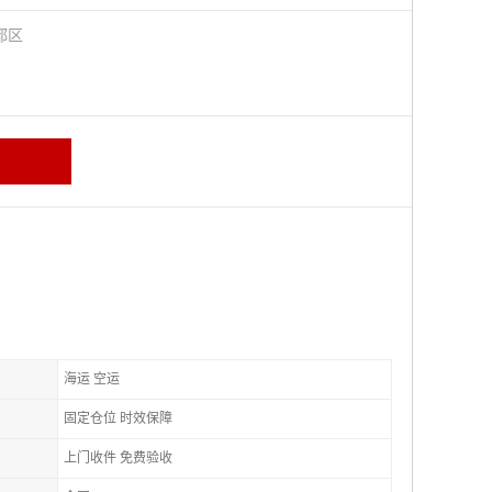
都区
海运 空运
固定仓位 时效保障
上门收件 免费验收