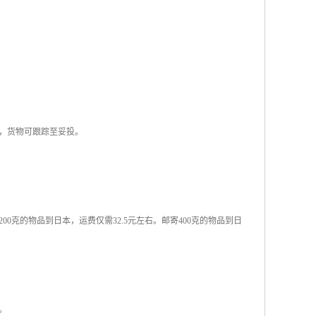
，货物可跟踪至妥投。
克的物品到日本，运费仅需32.5元左右。邮寄400克的物品到日
。