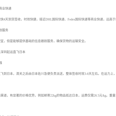
商业快递
快4天到货签收，时效快捷，接近DHL国际快递、Fedex国际快递等商业快递，远高
踪服务
便宜，但是能够提供基础的信息跟踪服务，确保货物的运输安全。
从深圳起运直飞日本
强
飞到日本，清关之后由日本佐川急便负责派送，整体签收时效3-6天左右。在运力上，
道，有显著的价格优势，例如邮寄22kg的物品抵达日本，运费仅需26.5元/kg。重量10