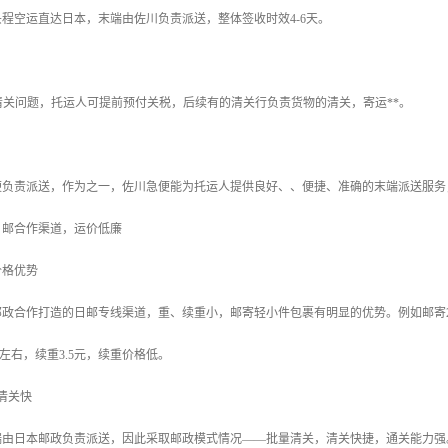
程空运直达日本，末端由佐川负责派送，整体签收时效4-6天。
清关问题，托运人可提前预付关税，后续有的清关行负责货物的清关，寄运**。
便负责派送，作为之一，佐川急便能为托运人提供良好、、便捷、准确的末端派送服务
日邮合作渠道，运价低廉
价格优势
政合作打造的日邮专线渠道，重、续重小，邮寄轻小件包裹有明显的优势。例如邮寄200
元左右，续重3.5元，续重价格低。
清关快
端由日本邮政负责派送，因此采取邮政模式情况——批量清关，清关快捷，通关能力强