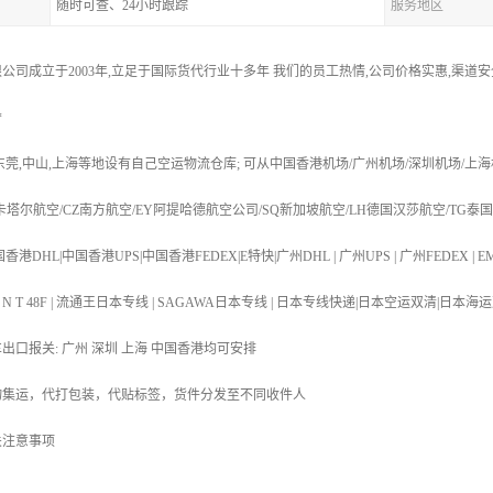
随时可查、24小时跟踪
服务地区
公司成立于2003年,立足于国际货代行业十多年 我们的员工热情,公司价格实惠,渠道
*
,东莞,中山,上海等地设有自己空运物流仓库; 可从中国香港机场/广州机场/深圳机场/上海
R卡塔尔航空/CZ南方航空/EY阿提哈德航空公司/SQ新加坡航空/LH德国汉莎航空/TG泰
港DHL|中国香港UPS|中国香港FEDEX|E特快|广州DHL | 广州UPS | 广州FEDEX | EM
T 48N | T N T 48F | 流通王日本专线 | SAGAWA日本专线 | 日本专线快递|日本空运
车出口报关: 广州 深圳 上海 中国香港均可安排
物集运，代打包装，代贴标签，货件分发至不同收件人
关注意事项