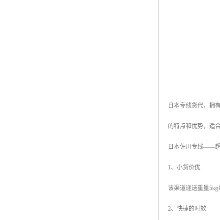
日本专线货代，拥
的特点和优势，适
日本佐川专线——
1、小货价优
该渠道递送重量5k
2、快捷的时效