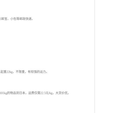
于E邮宝、小包等邮政快递。
起重22kg，不限重，有较强的运力。
1kg的物品到日本，运费仅需22.5元/kg，大货价优。