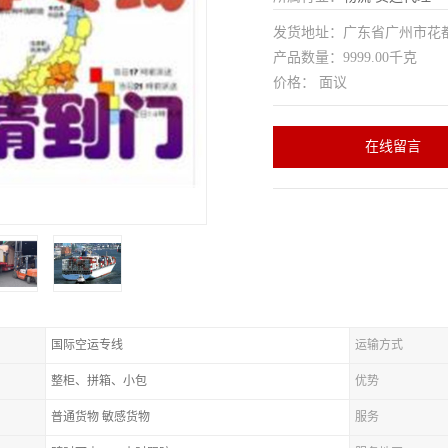
发货地址：广东省广州市花
产品数量：9999.00千克
价格： 面议
在线留言
国际空运专线
运输方式
整柜、拼箱、小包
优势
普通货物 敏感货物
服务