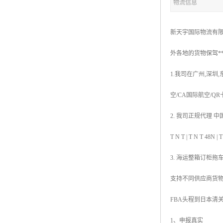
物流信息
新天宇国际物流有限
外各地的货物保驾*
1.我司在广州,深圳
空/CA国际航空/Q
2. 我司正规代理 中国香
T N T | T N 
3. 海运整箱订柜拖
支持不同供应商货
FBA头程到日本清
1、申报真实