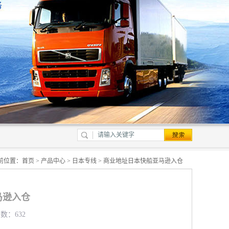
前位置：
首页
>
产品中心
>
日本专线
> 商业地址日本快船亚马逊入仓
马逊入仓
览数：632