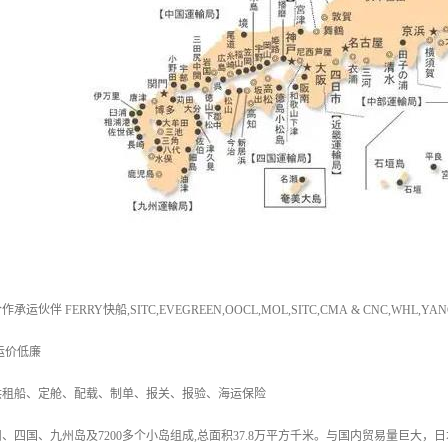
伴 FERRY快船,SITC,EVEGREEN,OOCL,MOL,SITC,CMA & CNC,WHL,YA
运价低廉
供租船、定舱、配载、制单、报关、报验、海运保险
、四国、九州岛及7200多个小岛组成,总面积37.8万平方千米。与国内贸易量巨大，