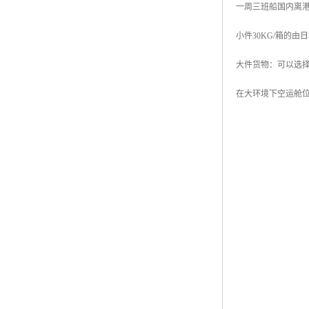
一周三班船国内离
小件30KG/箱的由
大件货物：可以选
在大环境下空运舱