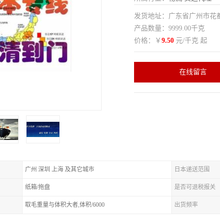
发货地址：广东省广州市花
产品数量：9999.00千克
价格：￥
9.50
元/千克 起
在线留言
广州 深圳 上海 及其它城市
日本递送范围
纸箱/拖盘
是否可退税报关
取毛重量与体积大者,体积/6000
出货频率