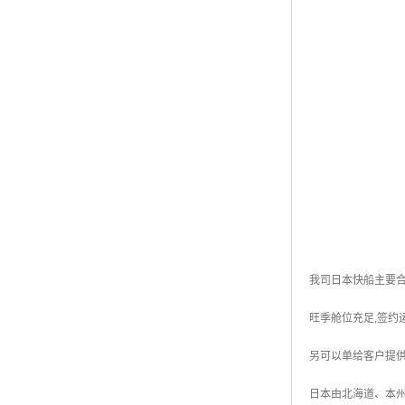
我司日本快船主要合作承运伙
旺季舱位充足,签约
另可以单给客户提
日本由北海道、本州